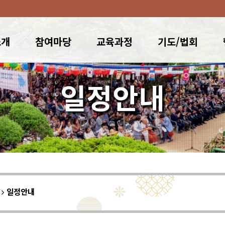
소개
참여마당
교육과정
기도/법회
일정안내
이
일정안내