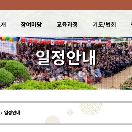
소개
참여마당
교육과정
기도/법회
일정안내
이
일정안내