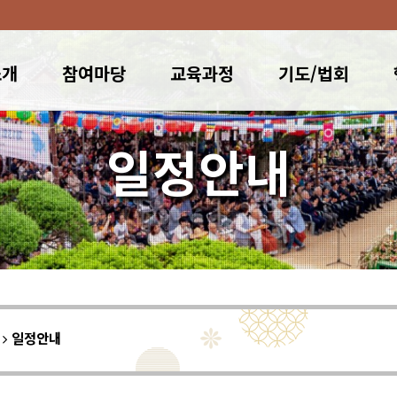
소개
참여마당
교육과정
기도/법회
일정안내
이
일정안내