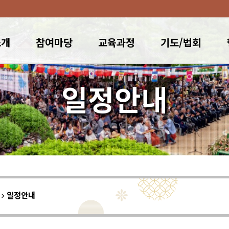
소개
참여마당
교육과정
기도/법회
일정안내
이
일정안내