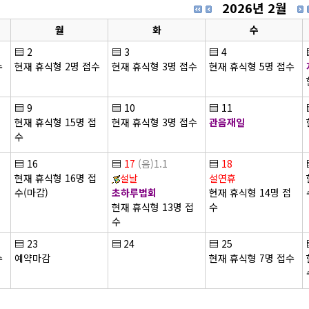
2026년 2월
월
화
수
▤
2
▤
3
▤
4
수
현재 휴식형 2명 접수
현재 휴식형 3명 접수
현재 휴식형 5명 접수
▤
9
▤
10
▤
11
현재 휴식형 15명 접
현재 휴식형 3명 접수
관음재일
수
▤
16
▤
17
(음)1.1
▤
18
현재 휴식형 16명 접
설날
설연휴
수(마감)
초하루법회
현재 휴식형 14명 접
현재 휴식형 13명 접
수
수
▤
23
▤
24
▤
25
수
예약마감
현재 휴식형 7명 접수