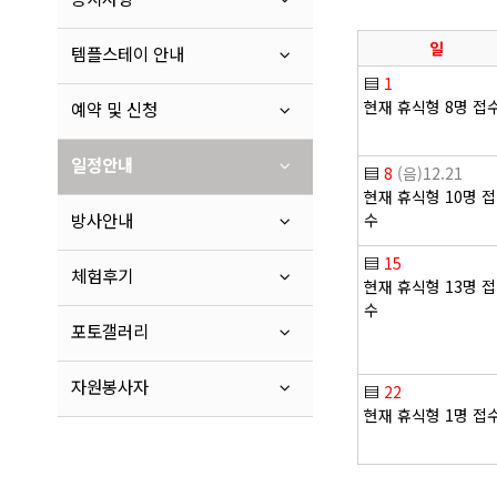
일
템플스테이 안내
▤
1
현재 휴식형 8명 접
예약 및 신청
일정안내
▤
8
(음)12.21
현재 휴식형 10명 접
방사안내
수
▤
15
체험후기
현재 휴식형 13명 접
수
포토갤러리
자원봉사자
▤
22
현재 휴식형 1명 접