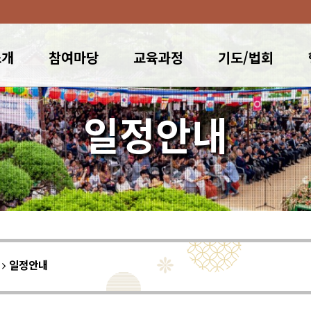
소개
참여마당
교육과정
기도/법회
일정안내
이
일정안내