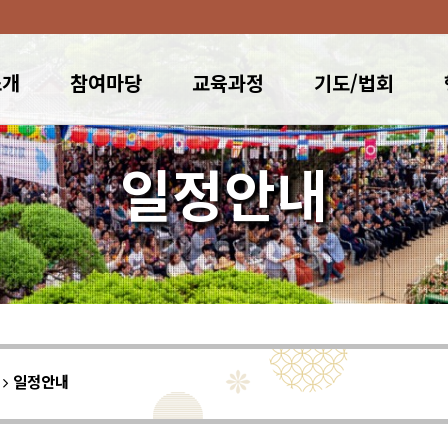
소개
참여마당
교육과정
기도/법회
일정안내
이
일정안내