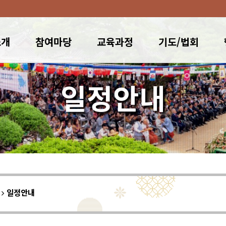
소개
참여마당
교육과정
기도/법회
일정안내
이
일정안내