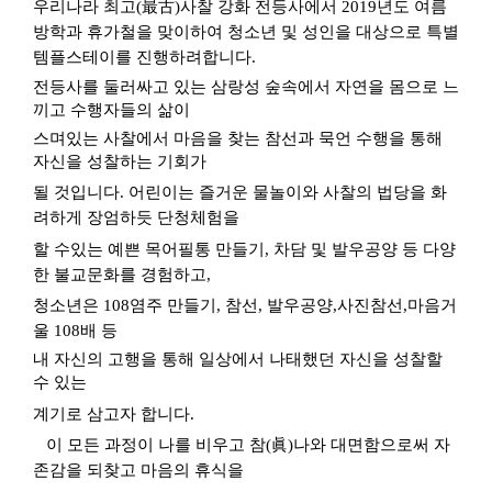
우리나라 최고
(
最古
)
사찰 강화 전등사에서
2019
년도 여름
방학과 휴가철을 맞이하여 청소년 및 성인을 대상으로 특별
템플스테이를 진행하려합니다
.
전등사를 둘러싸고 있는 삼랑성 숲속에서 자연을 몸으로 느
끼고 수행자들의 삶이
스며있는 사찰에서 마음을 찾는 참선과 묵언 수행을 통해
자신을 성찰하는 기회가
될 것입니다
.
어린이는 즐거운 물놀이와 사찰의 법당을 화
려하게 장엄하듯 단청체험을
할 수있는 예쁜 목어필통 만들기
,
차담 및 발우공양 등 다양
한 불교문화를 경험하고
,
청소년은
108
염주 만들기
,
참선
,
발우공양
,
사진참선
,
마음거
울
108
배 등
내 자신의 고행을 통해 일상에서 나태했던 자신을 성찰할
수 있는
계기로 삼고자 합니다
.
이 모든 과정이 나를 비우고 참
(
眞
)
나와 대면함으로써 자
존감을 되찾고 마음의 휴식을