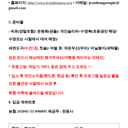
▪
홈페이지
:
http://www.jeondeungsa.org
▪
이메일
: jeondeungtemple@
gmail.com
5.
준비물
:
속옷
(
양말포함
)/
운동화
(
샌들
)/
개인슬리퍼
+
수영복
(
초등생만 해당
/
수영모는 사찰에서 대여 예정
)/
세면도구
(
수건
3
장
,
칫솔
)/
여벌 옷
/
작은우산
(
우비
)/
비닐봉지
(
세탁물
)
짐은 반드시 배낭에만 챙겨주세요
(
여행용 캐리어는 안돼요
)
*
초중고생
:
게임기
/ MP3,
등은 집에 두고 오세요
^^
*
입소 후 개인소지품
(
핸드폰
,
현금 등
)
확인 후 프로그램 일정상 불필
요한 물건은 사찰에서 보관 후
회향 직후에 돌려드릴 예정입니다
.
6.
입금 계좌번호
농협
243041-51-046091
예금주
:
전등사