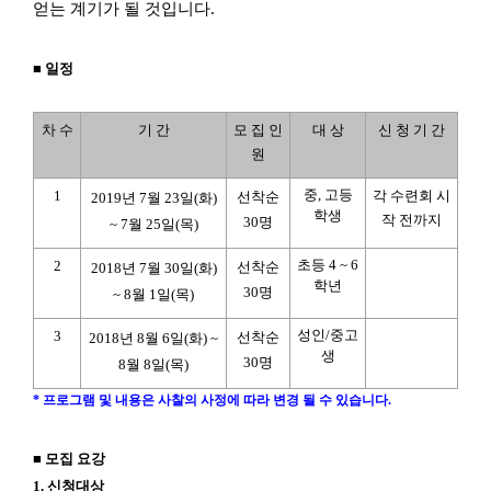
얻는 계기가 될 것입니다
.
■
일정
차 수
기 간
모 집 인
대 상
신 청 기 간
원
중
,
고등
1
각 수련회 시
선착순
2019
년
7
월
23
일
(
화
)
학생
작 전까지
30
명
~ 7
월
25
일
(
목
)
초등
4 ~ 6
2
선착순
2018
년
7
월
30
일
(
화
)
학년
30
명
~ 8
월
1
일
(
목
)
성인
/
중고
3
선착순
2018
년
8
월
6
일
(
화
) ~
생
30
명
8
월
8
일
(
목
)
* 프로그램 및 내용은 사찰의 사정에 따라 변경 될 수 있습니다.
■
모집 요강
1.
신청대상