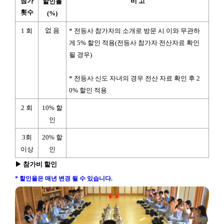
참가
비 고
할인율
횟수
(%)
없 음
1
회
*
전등사 참가자의 소개로 방문 시 이와 무관하
게
5%
할인 적용
(
전등사 참가자 전산자료 확인
될 경우
)
*
전등사 신도 자녀의 경우 전산 자료 확인 후
2
0%
할인 적용
2
회
10%
할
인
3
회
20%
할
이상
인
▶
참가비 할인
* 할인율은 매년 변경 될 수 있습니다.