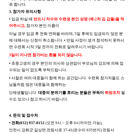
로 합니다
.
3.
참가자 유의사항
▪
입금 하실 때
반드시 차수와 수련생 본인 성명
(
예
:2
차 김 갑돌
)
을 적
어주시고
,
참가자 본인 이름이
아닐 경우 입금 후 전화 연락을 바라며
, 5
일 후에도 입금되지 않은 분
에 대해서는 신청이 취소됩니다
.
▪
만일 사정이 생겨 참석하지 못하시
면 수련회 시작
3
일 전까지 전화로 알려주시기 바랍니다
.
3
일이 지나면 참가비는 환불 되지 않습니다
.
▪
초중고생의 경우 본인의 의사와 상관없이 부모님의 강요에 의해 접
수되는 일이 없도록 부탁드립니다
.
▪
사찰은 여러 대중들이 함께 하는 공간입니다
.
수련회 참가자들도 스
님들처럼 많은 대중들과 함께하는
단체생활입니다
.
대중의 분위기를 흐리는 분들은 부득이
퇴방조치
될
수도 있으니 참고 하시기 바립니다
.
4.
문의 및 접수처
▪
전화
(032) 937-0152
(
오전
9
시
~
오후
6
시까지만 가능
),
인천시 강화군 길상면 전등사로
37-41(
온수리
635
번지
)
전등사