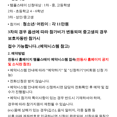
▪
템플스테이 신청대상
: 1
차
-
중
,
고등학생
2
차
-
초등학교
4 ~ 6
학년
3
차
-
성인
/
중고생
청소년
/
어린이
:
각
11
만원
▪
참가비
:
3
차의 경우 옵션에 따라 참가비가 변동되며 중고생의 경우
보호자동반 참가시
접수 가능합니다
..(
예약시스템 참고
)
2.
예약방법
전등사 홈페이지 템플스테이 예약시스템 접속
(
전등사 홈페이지 공지
및 소식란 참조
)
▪
예약시스템 안내에 따라
“
예약하기
“
및
“
신청하기
“(
비회원 신청 가
능
)
▪
전화신청은 받지 않습니다
.
▪
예약시스템 안내에 따라 신청하시면 담당자 전화확인 후 예약 및 접
수가 진행됩니다
.
▪
예약시 참가자 특이사항이 있는 경우 반드시 기재하셔야 하며
,
경우에 따라 참가지원이
제한될 수 있습니다
.
(ex)
몸에 상해가 있는 경우
(
깁스
),
음식 알러지
,
각종 질환 등
이후 아래 계좌번호로 입금하시면 신청이 완료되며
,
선착순을 원칙으