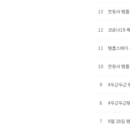
13
전등사 템플
12
코로나19 
11
템플스테이 
10
전등사 템플
9
#두근두근 
8
#두근두근템
7
9월 28일