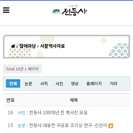
참여마당
사찰역사자료
Total 16건
1 페이지
전체
논문
서적
사진
영상
홈페이지
기타
번호
제목
16
전등사 100여년 전 옛사진 모음
사진 :
15
전등사 대웅전 귀공포 조각상 연구 -신은미
논문 :