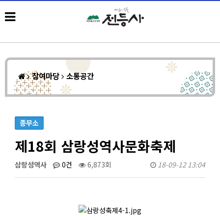
참여마당
소통공간
종무소
제18회 삼랑성역사문화축제
삼랑성역사
0건
6,873회
18-09-12 13:04