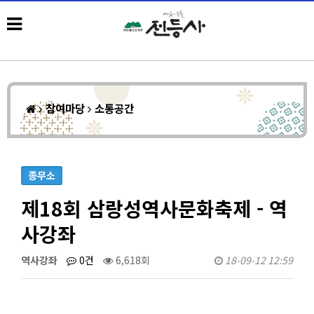
참여마당
소통공간
종무소
제18회 삼랑성역사문화축제 - 역
사강좌
역사강좌
0건
6,618회
18-09-12 12:59