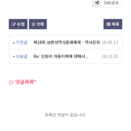
SNS공유
수정
삭제
목록
이전글
제18회 삼랑성역사문화축제 - 역사강좌
18.09.12
다음글
Re: 인등비 자동이체에 대해서...
18.11.05
댓글목록
등록된 댓글이 없습니다.