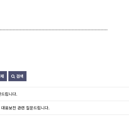
---------------------------------------------------------------------------
제
검색
변드립니다.
: 대웅보전 관련 질문드립니다.