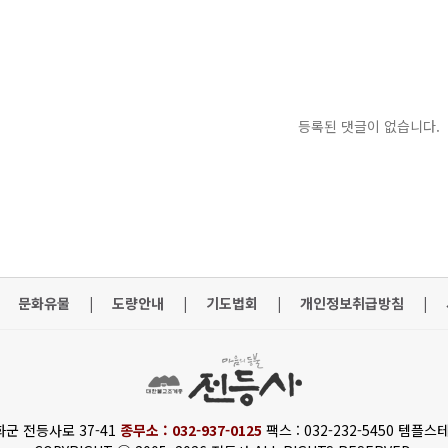
등록된 댓글이 없습니다.
문화유물
|
도량안내
|
기도법회
|
개인정보취급방침
|
화군 전등사로 37-41
종무소 : 032-937-0125
팩스 : 032-232-5450 템플스테