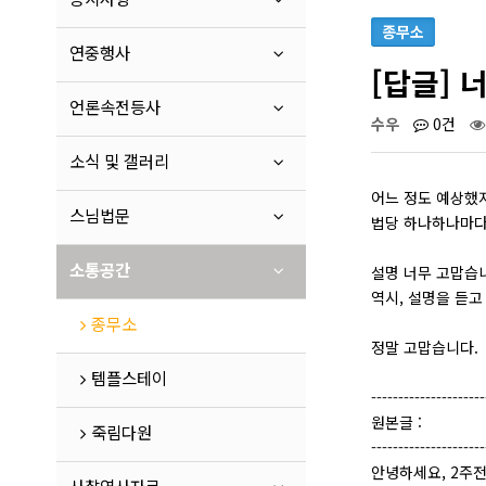
종무소
연중행사
[답글] 
언론속전등사
수우
0건
소식 및 갤러리
어느 정도 예상했지
스님법문
법당 하나하나마다
소통공간
설명 너무 고맙습니
역시, 설명을 듣고
종무소
정말 고맙습니다.
템플스테이
---------------------
원본글 :
죽림다원
---------------------
안녕하세요, 2주