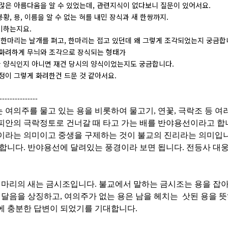
 많은 아름다움을 알 수 있었는데, 관련지식이 없다보니 질문이 있어서요.
황, 용, 이름을 알 수 없는 혀를 내민 장식과 새 한쌍까지.
미하는지요.
 한마리는 날개를 펴고, 한마리는 접고 있던데 왜 그렇게 조각되었는지 궁금합
 화려하게 무늬와 조각으로 장식되는 형태가
 양식인지 아니면 재건 당시의 양식이었는지도 궁금합니다.
정이 그렇게 화려한건 드문 것 같아서요.
---------------
 여의주를 물고 있는 용을 비롯하여 물고기
,
연꽃
,
극락조 등 여
피안의 극락정토로 건너갈 때 타고 가는 배를 반야용선이라고 합
이라는 의미이고 중생을 구제하는 것이 불교의 진리라는 의미입
합니다
.
반야용선에 달려있는 풍경이라 보면 됩니다
. 전등사 대
 마리의 새는 금시조입니다. 불교에서 말하는 금시조는 용을 잡아
깨달음을 상징하고, 여의주가 없는 용은 남을 헤치는 삿된 용을 
에 충분한 답변이 되었기를 기대합니다.