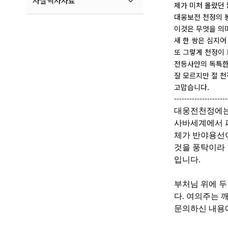
사찰역사자료
제가 미처 몰랐던
대웅보전 천정의 봉
이것은 무엇을 의
새 한 쌍은 심지어
또 그렇게 천정이
전등사만의 독특한
잘 모르지만 절 천
고맙습니다.
---------------------
대웅전천정에는
사바세계에서 
체가 반야용선
것을 풍탁이라
입니다.
부처님 위에 두
다. 여의주는 
문의하신 내용