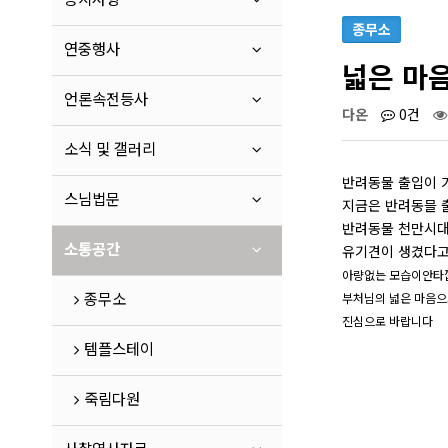
종무소
연중행사
넓은 마
언론속전등사
다온
0건
소식 및 갤러리
반려동물 출입이 
스님법문
지금은 반려동믈 
반려동물 천만시대
소통공간
유기견이 생겼다고
아량없는 모습이
안타
종무소
부처님의 넓은 마음으
진심으로 바랍니다
템플스테이
죽림다원