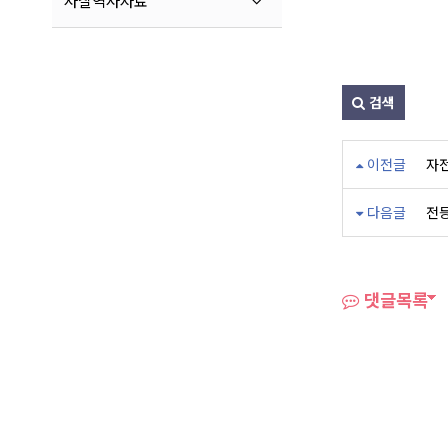
사찰역사자료
검색
이전글
자
다음글
전등
댓글목록