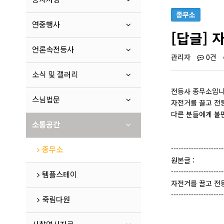
종무소
연중행사
[답글]
언론속전등사
관리자
0건
소식 및 갤러리
전등사 종무소입니
스님법문
자전거를 끌고 전
다른 분들에게 불
소통공간
종무소
---------------------
원본글 :
---------------------
템플스테이
자전거를 끌고 전
---------------------
죽림다원