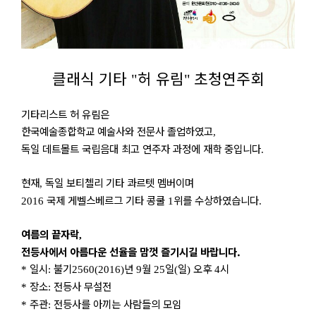
클래식 기타
허 유림
초청연주회
"
"
기타리스트 허 유림은
한국예술종합학교 예술사와 전문사 졸업하였고
,
독일 데트몰트 국립음대 최고 연주자 과정에 재학 중입니다
.
현재
독일 보티첼리 기타 콰르텟 멤버이며
,
국제 게벨스베르그 기타 콩쿨
위를 수상하였습니다
2016
1
.
여름의 끝자락
,
전등사에서 아름다운 선율을 맘껏 즐기시길 바랍니다.
일시
불기
년
월
일
일
오후
시
*
:
2560(2016)
9
25
(
)
4
장소
전등사 무설전
*
:
주관
전등사를 아끼는 사람들의 모임
*
: