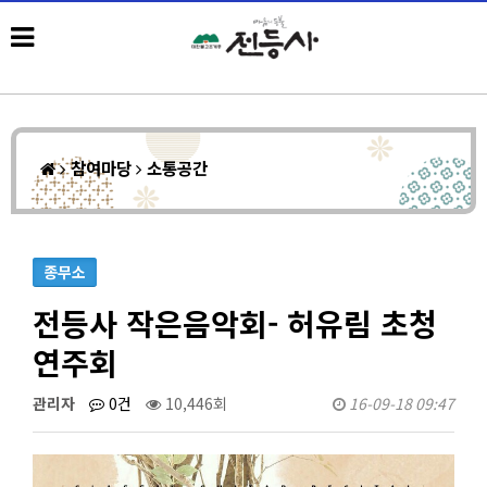
참여마당
소통공간
종무소
전등사 작은음악회- 허유림 초청
연주회
관리자
0건
10,446회
16-09-18 09:47