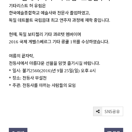
기타리스트 허 유림은
한국예술종합학교 예술사와 전문사 졸업하였고
,
독일 데트몰트 국립음대 최고 연주자 과정에 재학 중입니다
.
현재
독일 보티첼리 기타 콰르텟 멤버이며
,
국제 게벨스베르그 기타 콩쿨
위를 수상하였습니다
2016
1
.
여름의 끝자락
,
전등사에서 아름다운 선율을 맘껏 즐기시길 바랍니다
.
일시
불기
년
월
일
일
오후
시
*
:
2560(2016)
9
25
(
)
4
장소
전등사 무설전
*
:
주관
전등사를 아끼는 사람들의 모임
*
:
SNS공유