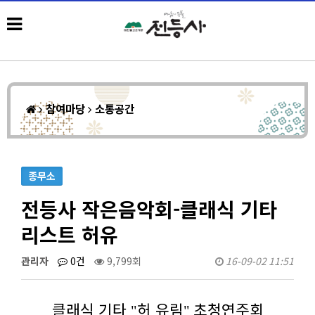
참여마당
소통공간
종무소
전등사 작은음악회-클래식 기타
리스트 허유
관리자
0건
9,799회
16-09-02 11:51
클래식 기타
허 유림
초청연주회
"
"