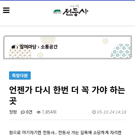
참여마당
소통공간
죽림다원
언젠가 다시 한번 더 꼭 가야 하는
곳
청평
0건
7,854회
05-10-24 14:18
참으로 아기자기한 전등사.. 전등사 가는 길목에 소담하게 자리한