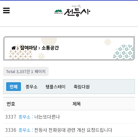
참여마당
소통공간
Total 3,337건
1 페이지
전체
종무소
템플스테이
죽림다원
번호
제목
3337
너는또다른나
종무소 :
3336
전등사 전화응대 관련 개선 요청드립니다
종무소 :