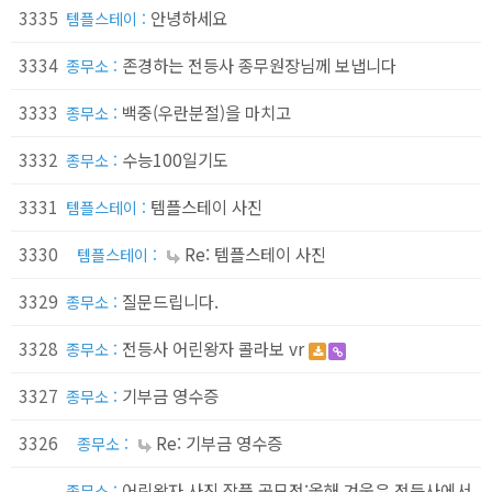
3335
안녕하세요
템플스테이 :
3334
존경하는 전등사 종무원장님께 보냅니다
종무소 :
3333
백중(우란분절)을 마치고
종무소 :
3332
수능100일기도
종무소 :
3331
템플스테이 사진
템플스테이 :
3330
Re: 템플스테이 사진
템플스테이 :
3329
질문드립니다.
종무소 :
3328
전등사 어린왕자 콜라보 vr
종무소 :
3327
기부금 영수증
종무소 :
3326
Re: 기부금 영수증
종무소 :
어린왕자 사진 작품 공모전:올해 겨울은 전등사에서
종무소 :