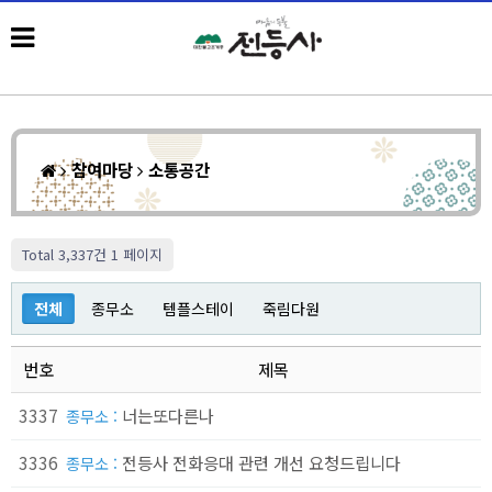
참여마당
소통공간
Total 3,337건
1 페이지
전체
종무소
템플스테이
죽림다원
번호
제목
3337
너는또다른나
종무소 :
3336
전등사 전화응대 관련 개선 요청드립니다
종무소 :