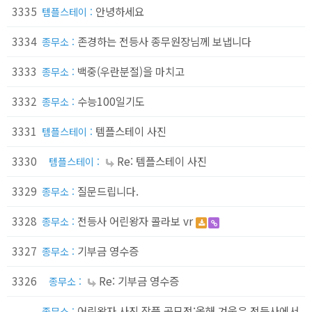
3335
안녕하세요
템플스테이 :
3334
존경하는 전등사 종무원장님께 보냅니다
종무소 :
3333
백중(우란분절)을 마치고
종무소 :
3332
수능100일기도
종무소 :
3331
템플스테이 사진
템플스테이 :
3330
Re: 템플스테이 사진
템플스테이 :
3329
질문드립니다.
종무소 :
3328
전등사 어린왕자 콜라보 vr
종무소 :
3327
기부금 영수증
종무소 :
3326
Re: 기부금 영수증
종무소 :
어린왕자 사진 작품 공모전:올해 겨울은 전등사에서
종무소 :