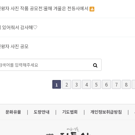
왕자 사진 작품 공모전:올해 겨울은 전등사에서
 있어줘서 감사해♡
왕자 사진 공모
다음
맨끝
2
3
4
5
6
7
8
1
문화유물
|
도량안내
|
기도법회
|
개인정보취급방침
|