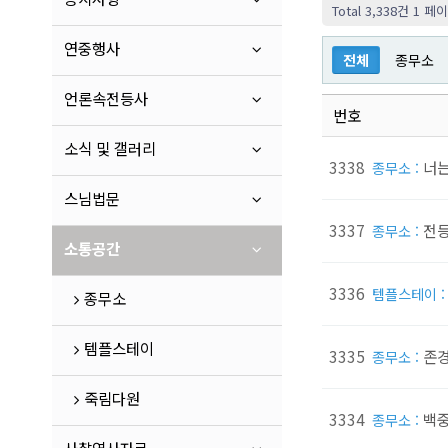
Total 3,338건
1 페
연중행사
전체
종무소
언론속전등사
번호
소식 및 갤러리
3338
너
종무소 :
스님법문
3337
전등
종무소 :
소통공간
3336
템플스테이 
종무소
템플스테이
3335
존경
종무소 :
죽림다원
3334
백중
종무소 :