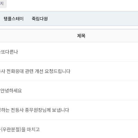
이지
템플스테이
죽림다원
제목
는또다른나
사 전화응대 관련 개선 요청드립니다
안녕하세요
:
하는 전등사 종무원장님께 보냅니다
(우란분절)을 마치고