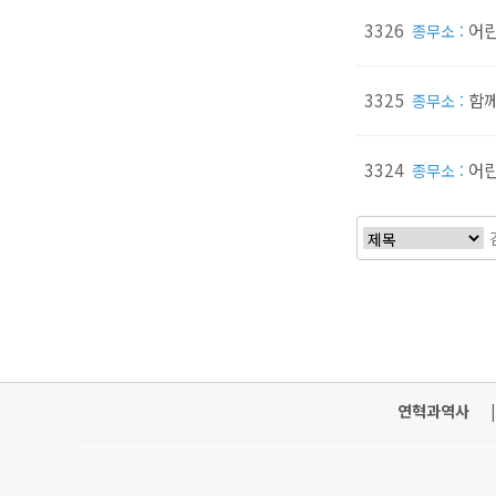
3326
어린
종무소 :
3325
함께
종무소 :
3324
어린
종무소 :
연혁과역사
|