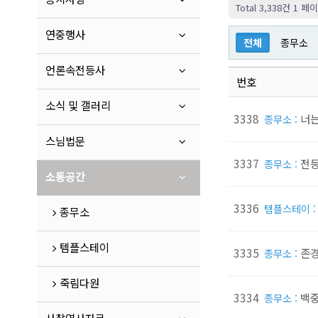
Total 3,338건
1 페
연중행사
전체
종무소
언론속전등사
번호
소식 및 갤러리
3338
너
종무소 :
스님법문
3337
전등
종무소 :
소통공간
3336
템플스테이 
종무소
템플스테이
3335
존경
종무소 :
죽림다원
3334
백중
종무소 :