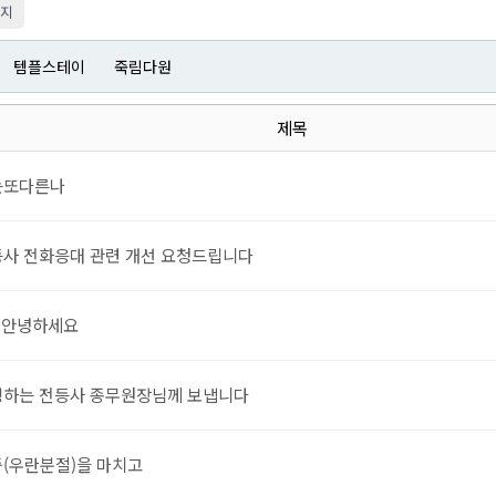
이지
템플스테이
죽림다원
제목
는또다른나
사 전화응대 관련 개선 요청드립니다
안녕하세요
:
하는 전등사 종무원장님께 보냅니다
(우란분절)을 마치고