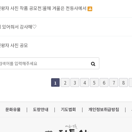
왕자 사진 작품 공모전:올해 겨울은 전등사에서
 있어줘서 감사해♡
왕자 사진 공모
다음
맨끝
2
3
4
5
6
7
8
1
문화유물
|
도량안내
|
기도법회
|
개인정보취급방침
|