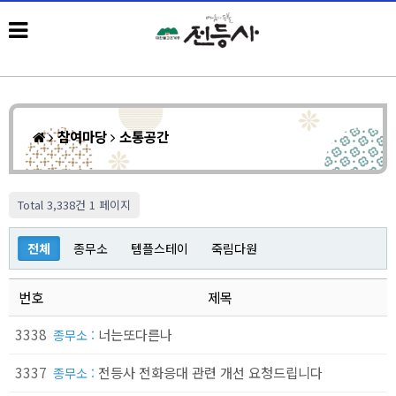
참여마당
소통공간
Total 3,338건
1 페이지
전체
종무소
템플스테이
죽림다원
번호
제목
3338
너는또다른나
종무소 :
3337
전등사 전화응대 관련 개선 요청드립니다
종무소 :