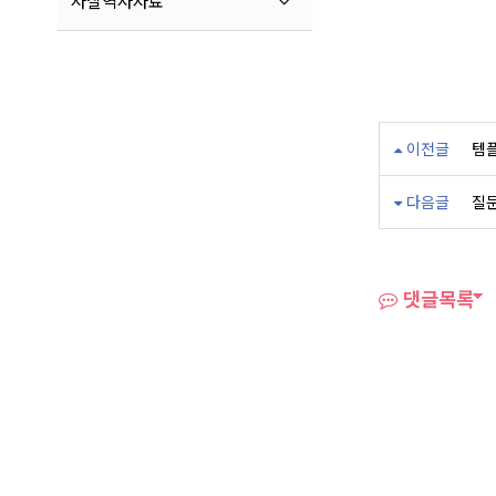
사찰역사자료
이전글
템
다음글
질
댓글목록