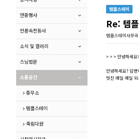
템플스테이
연중행사
Re: 템
언론속전등사
템플스테이사무국
소식 및 갤러리
> > > 안녕하세
스님법문
안녕하세요? 답변
소통공간
멋진 매일 매일 
종무소
템플스테이
죽림다원