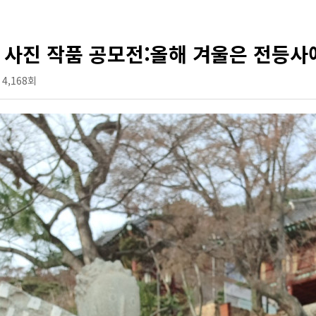
 사진 작품 공모전:올해 겨울은 전등사
4,168회