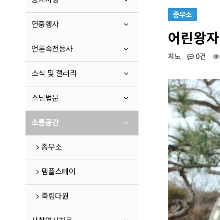
종무소
연중행사
어린왕자
언론속전등사
지노
0건
소식 및 갤러리
스님법문
소통공간
종무소
템플스테이
죽림다원