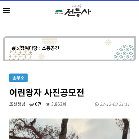
참여마당
소통공간
종무소
어린왕자 사진공모전
조선생님
0건
3,863회
22-12-03 21:11