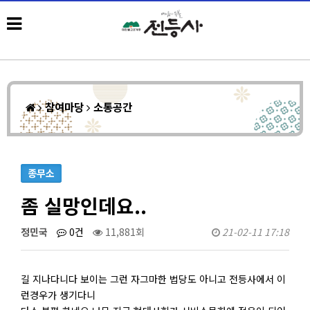
참여마당
소통공간
종무소
좀 실망인데요..
정민국
0건
11,881회
21-02-11 17:18
길 지나다니다 보이는 그런 자그마한 법당도 아니고 전등사에서 이
런경우가 생기다니