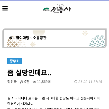
참여마당
소통공간
종무소
좀 실망인데요..
정민국
0건
11,869회
21-02-11 17:18
길 지나다니다 보이는 그런 자그마한 법당도 아니고 전등사에서 이
런경우가 생기다니