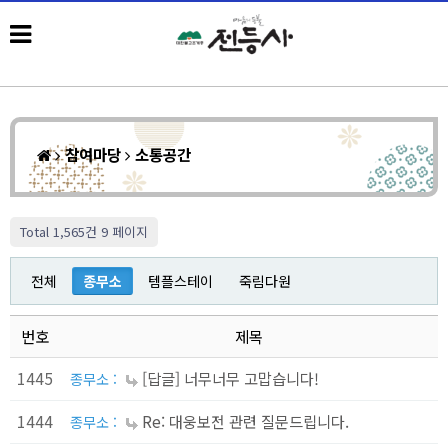
참여마당
소통공간
Total 1,565건
9 페이지
전체
종무소
템플스테이
죽림다원
번호
제목
1445
[답글] 너무너무 고맙습니다!
종무소 :
1444
Re: 대웅보전 관련 질문드립니다.
종무소 :