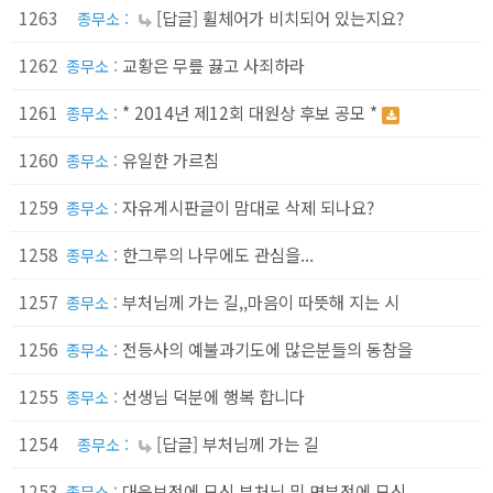
1263
[답글] 휠체어가 비치되어 있는지요?
종무소 :
1262
교황은 무릎 끓고 사죄하라
종무소 :
1261
* 2014년 제12회 대원상 후보 공모 *
종무소 :
1260
유일한 가르침
종무소 :
1259
자유게시판글이 맘대로 삭제 되나요?
종무소 :
1258
한그루의 나무에도 관심을...
종무소 :
1257
부처님께 가는 길,,마음이 따뜻해 지는 시
종무소 :
1256
전등사의 예불과기도에 많은분들의 동참을
종무소 :
1255
선생님 덕분에 행복 합니다
종무소 :
1254
[답글] 부처님께 가는 길
종무소 :
1253
대웅보전에 모신 부처님 및 명부전에 모신
종무소 :