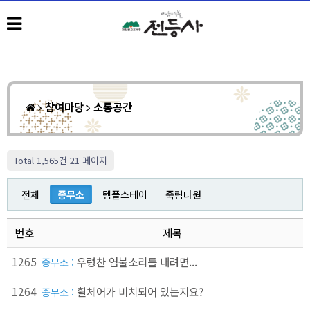
참여마당
소통공간
Total 1,565건
21 페이지
전체
종무소
템플스테이
죽림다원
번호
제목
1265
우렁찬 염불소리를 내려면...
종무소 :
1264
휠체어가 비치되어 있는지요?
종무소 :