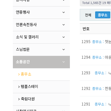
Total 1,565건
19 페
연중행사
전체
종무소
언론속전등사
번호
소식 및 갤러리
1295
첫눈
종무소 :
스님법문
1294
마음
종무소 :
소통공간
1293
종무소 :
종무소
템플스테이
1292
전등
종무소 :
죽림다원
1291
종무소 :