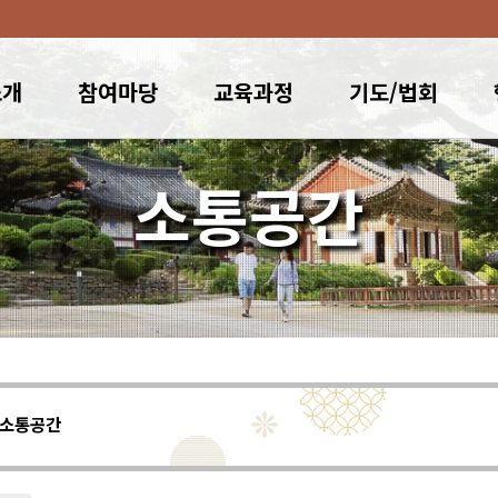
소개
참여마당
교육과정
기도/법회
소통공간
소통공간