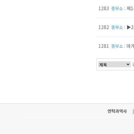
1283
제
종무소 :
1282
▶2
종무소 :
1281
마가
종무소 :
처음
이전
연혁과역사
|