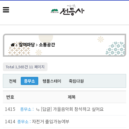
참여마당
소통공간
Total 1,565건
11 페이지
전체
종무소
템플스테이
죽림다원
번호
제목
1415
[답글] 가을음악회 참석하고 싶어요
종무소 :
1414
자전거 출입가능여부
종무소 :