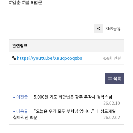
#입춘
#봄
#법문
SNS공유
관련링크
https://youtu.be/XRuq5o5qxbs
456회 연결
목록
이전글
5,000일 기도 회향법문 광주 무각사 청학스님
26.02.10
다음글
"오늘은 우리 모두 부처님 입니다." ㅣ 성도재일
철야정진 법문
26.02.02