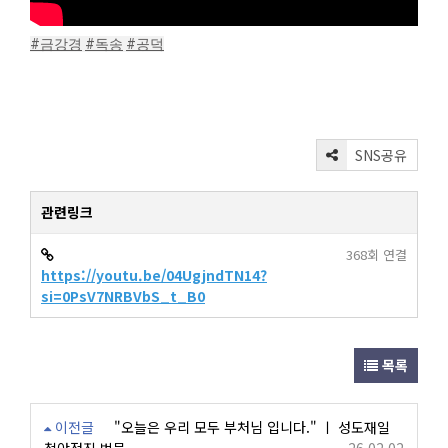
#금강경
#독송
#공덕
SNS공유
관련링크
368회 연결
https://youtu.be/04UgjndTN14?
si=0PsV7NRBVbS_t_B0
목록
이전글
"오늘은 우리 모두 부처님 입니다." ㅣ 성도재일