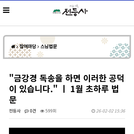
참여마당
스님법문
"금강경 독송을 하면 이러한 공덕
이 있습니다." ㅣ 1월 초하루 법
문
전등사
0건
599회
26-02-02 15:36