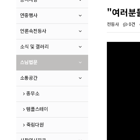
"여러분들
연중행사
전등사
0건
언론속전등사
소식 및 갤러리
스님법문
소통공간
종무소
템플스테이
죽림다원