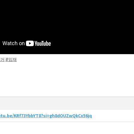
안거
#입재
outu.be/KRf73YbbYT8?si=gh8dOUZwQkCx56jq