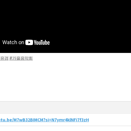
백유경
#가을음악회
outu.be/M7wB32BIMCM?si=N7ymr4klNFi7f3zH