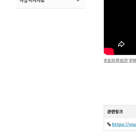
사찰역사자료
#초하루법문
#
관련링크
https://y