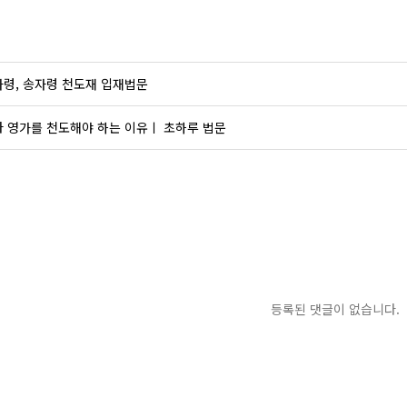
령, 송자령 천도재 입재법문
 영가를 천도해야 하는 이유ㅣ 초하루 법문
등록된 댓글이 없습니다.