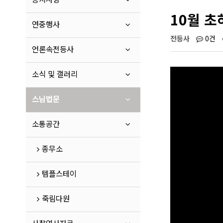
10월 초
연중행사
전등사
0건
언론속전등사
소식 및 갤러리
스님법문
소통공간
종무소
템플스테이
죽림다원