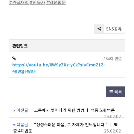
#관음재일
#전등사
#일요법문
SNS공유
관련링크
364회 연결
https://youtu.be/8WSyZXz-yCk?si=CmnZ1Z-
4R8tgFWaF
목록
이전글
고통에서 벗어나기 위한 방법 ㅣ 백중 5재 법문
26.02.02
다음글
“정성스러운 마음, 그 자체가 천도입니다.” ㅣ 백
중 4재법문
26.02.02