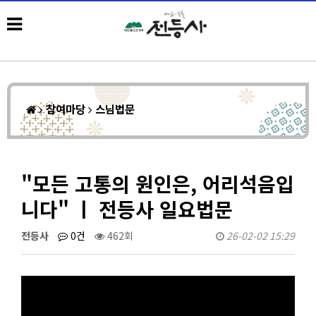
참여마당
스님법문
"모든 고통의 원인은, 어리석음입
니다" ㅣ 전등사 일요법문
전등사
0건
462회
26-02-02 15:29