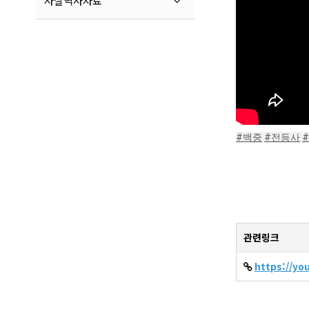
사찰역사자료
#백중
#전등사
관련링크
https://y