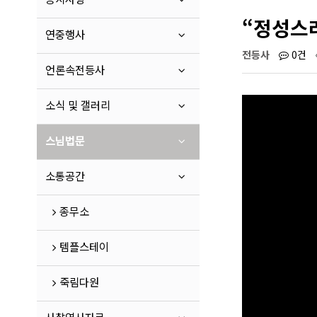
“정성스러
연중행사
전등사
0건
언론속전등사
소식 및 갤러리
스님법문
소통공간
종무소
템플스테이
죽림다원