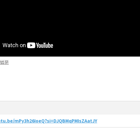
#법문
outu.be/mPy3h26IoeQ?si=DJQBMqPMIsZAatJY