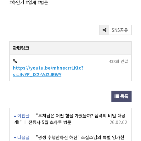
#하안거 #입재 #법문
SNS공유
관련링크
438회 연결
https://youtu.be/mhnecrrLKtc?
si=4yYF_lX2rVd2JRWY
목록
이전글
"부처님은 어떤 힘을 가졌을까? 십력의 비밀 대공
개!" ㅣ 전등사 5월 초하루 법문
26.02.02
다음글
"평생 수행만하신 하신" 조실스님의 특별 영가천