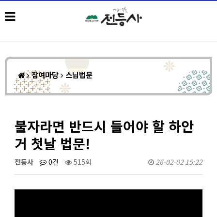
참여마당
스님법문
불자라면 반드시 들어야 할 하안
거 첫날 법문!
전등사
0건
515회
26-02-02 15:22