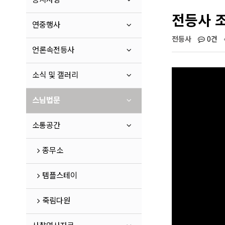
전등사 
연중행사
전등사
0건
언론속전등사
소식 및 갤러리
스님법문
소통공간
종무소
템플스테이
죽림다원