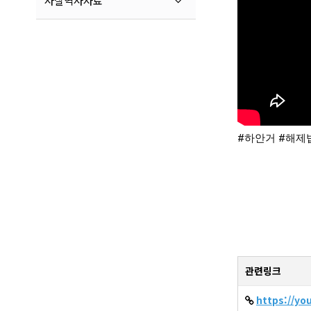
사찰역사자료
#하안거
#해제
관련링크
https://yo