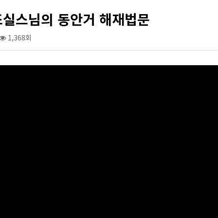
조실스님의 동안거 해재법문
1,368회