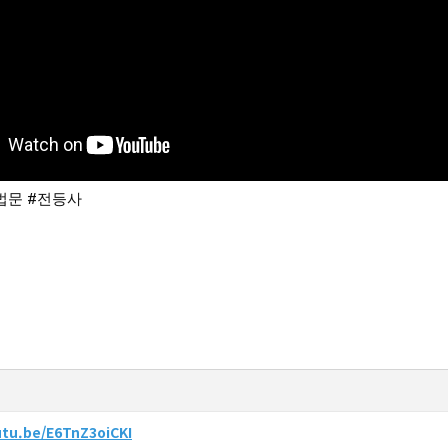
법문
#전등사
utu.be/E6TnZ3oiCKI