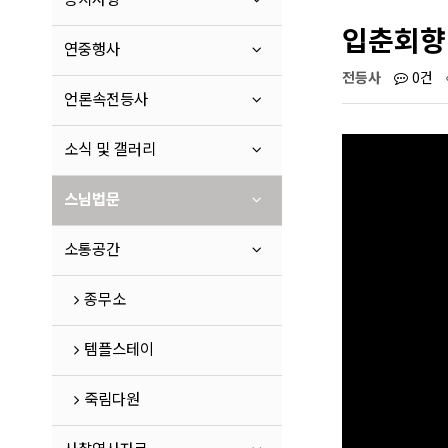
입춘회향
연중행사
전등사
0건
언론속전등사
소식 및 갤러리
스님법문
소통공간
종무소
템플스테이
죽림다원