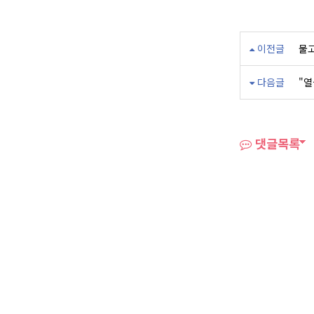
이전글
물고
다음글
"열
댓글목록