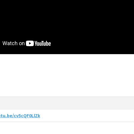
utu.be/cv5cQF0LlZk