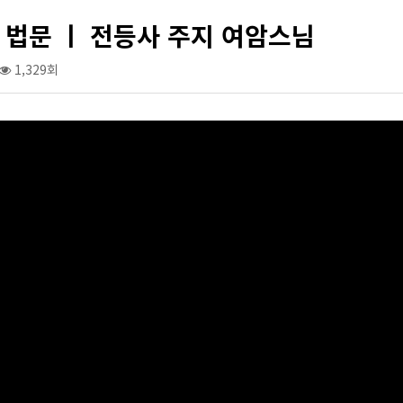
 법문 ㅣ 전등사 주지 여암스님
1,329회