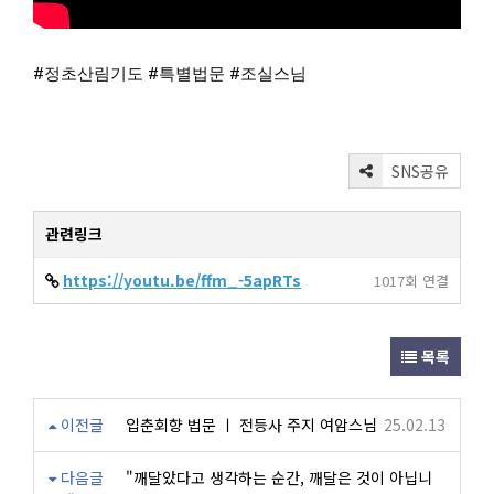
#정초산림기도
#특별법문
#조실스님
SNS공유
관련링크
https://youtu.be/ffm_-5apRTs
1017회 연결
목록
이전글
입춘회향 법문 ㅣ 전등사 주지 여암스님
25.02.13
다음글
"깨달았다고 생각하는 순간, 깨달은 것이 아닙니