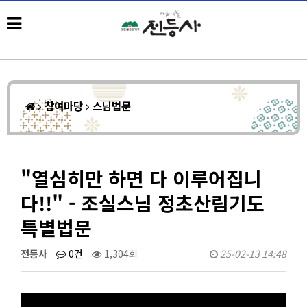
참여마당
스님법문
"열심히만 하면 다 이루어집니
다!!" - 조실스님 정초산림기도
특별법문
전등사
0건
1,304회
25-02-13 14:48