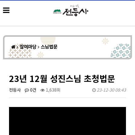
참여마당
스님법문
23년 12월 성진스님 초청법문
전등사
0건
1,638회
23-12-30 08:43