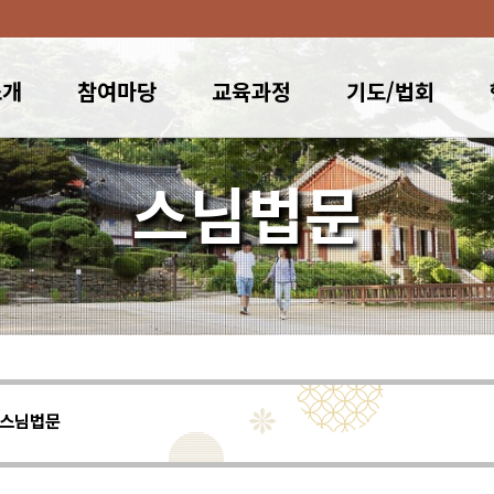
소개
참여마당
교육과정
기도/법회
스님법문
스님법문