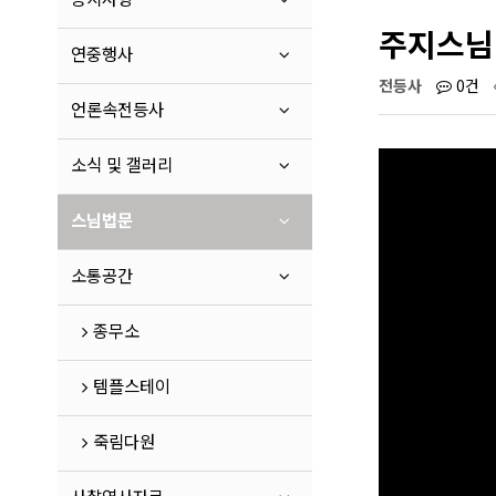
주지스님
연중행사
전등사
0건
언론속전등사
소식 및 갤러리
스님법문
소통공간
종무소
템플스테이
죽림다원