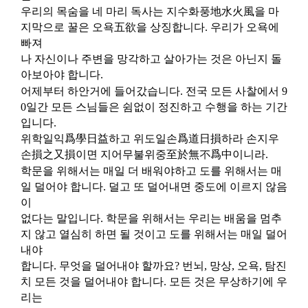
우리의 목숨을 네 마리 독사는 지수화풍
地水火風
을 마
지막으로 꿀은 오욕
五欲
을 상징합니다
.
우리가 오욕에
빠져
나 자신이나 주변을 망각하고 살아가는 것은 아닌지 돌
아보아야 합니다
.
어제부터 하안거에 들어갔습니다
.
전국 모든 사찰에서
9
0
일간 모든 스님들은 쉼없이 정진하고 수행을 하는 기간
입니다
.
위학일익
爲學日益
하고 위도일손
爲道日損
하라
손지우
손
損之又損
이면 지어무불위중
至於無不爲中
이니라
.
학문을 위해서는 매일 더 배워야하고 도를 위해서는 매
일 덜어야 합니다
.
덜고 또 덜어내면 중도에 이르지 않음
이
없다는 말입니다
.
학문을 위해서는 우리는 배움을 멈추
지 않고 열심히 하면 될 것이고 도를 위해서는 매일 덜어
내야
합니다
.
무엇을 덜어내야 할까요
?
번뇌
,
망상
,
오욕
,
탐진
치 모든 것을 덜어내야 합니다
.
모든 것은 무상하기에 우
리는