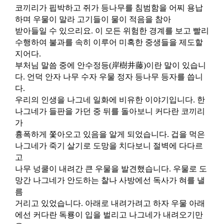
코끼리가 핍박하고 쥐가 등나무를 침범함을 어찌 용납
하며 우물이 말라 고기들이 물이 적음을 참아
받아들일 수 있으리요
.
이 모든 위험한 경계를 보고 빨리
수행하여 불과를 속히 이루어 미혹한 중생들을 제도할
지어다
.
부처님 말씀 중에 안수정등
(
岸樹井藤
)
이란 말이 있습니
다
.
언덕 안자 나무 수자 우물 정자 등나무 등자를 씁니
다
.
우리의 인생을 나그네 일화에 비유한 이야기입니다
.
한
나그네가 들판을 가던 중 뒤를 돌아보니 커다란 코끼리
가
흉폭하게 쫓아오고 있음을 알게 되었습니다
.
겁을 먹은
나그네가 죽기 살기로 도망을 치다보니 절벽에 다다르
고
나무 넝쿨이 내려간 큰 우물을 발견했습니다
.
우물로 도
망간 나그네가 안도하는 찰나 사방에선 독사가 혀를 낼
름
거리고 있었습니다
.
아래로 내려가려고 하자 우물 아래
에선 커다란 독룡이 입을 벌리고 나그네가 내려오기만