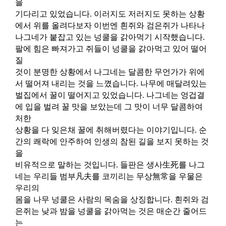
을
기다리고 있었습니다
.
이러지도 저러지도 못하는 상황
에서 위를 올려다보자 이번엔 흰쥐와 검은쥐가 나타나
나그네가
붙잡고 있는 넝쿨을 갉아먹기 시작했습니다
.
팔에 힘은 빠져가고 쥐들이 넝쿨을 갉아먹고 있어 떨어
질
것이 분명한 상황에서 나그네는 달콤한 무언가가 위에
서 떨어져 내리는 것을 느꼈습니다
.
나무에 매달려있는
벌집에서 꿀이 떨어지고 있었습니다
.
나그네는 엉겁결
에 입을 벌려 꿀 맛을 보았는데 그 맛이 너무 달콤하여
처한
상황을 다 잊은채 꿀에 취해버렸다는 이야기입니다
.
순
간의 쾌락에 안주하여 인생의 참된 길을 보지 못하는 것
을
비유적으로 말하는 것입니다
.
들판은 생사
生死
를 나그
네는 우리들 범부
凡夫
를 코끼리는 무상
無常
을 우물은
우리의
몸을 나무 넝쿨은 사람의 목숨을 상징합니다
.
흰쥐와 검
은쥐는 낮과 밤을 넝쿨을 갉아먹는 것은 매순간 줄어드
는