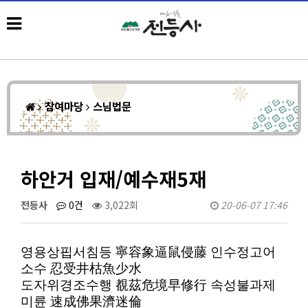
참여마당
스님법문
하안거 입재/예수재5재
전등사
0건
3,022회
20-06-07 17:46
영용상핍서침등
寧容象逼鼠侵藤
인수정고어
소수
忍受井枯魚少水
도자위경조수행
覩茲危境早修行
속성불과제
미륜
速成佛果濟迷倫