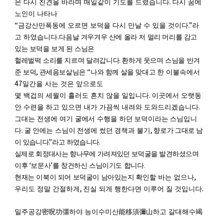
.
은 다시 친견을 바라며 매일같이 기도를 드렸습니다
다시 꿈에
노인이 나타나
“
.”
금강산
만폭동에 오르면 보덕을 다시 만날 수 있을 것이다
라
.
고 하였습니다
다
음날 겨우겨우 산에 올라 저 멀리 머리를 감고
있는 보덕을 보게 된 스님은
.
헐레벌떡 소리를
지
르며 달려갑니다
환하게 웃으며 스님을 반겨
,
“
준 보덕
관세음보살님은
나와 함께 살을 맞대고
한 이불속에서
47
일간을 사는 것은 앞으로도
.
몇 백겁의 세월이 흘러도 흔치 않을 일입니다
이곳에서 오랫동
.
안 수련을 하고 있으면 내가 가끔씩
내려와 도와드리겠습니다
그대는 전생에
여
기 굴에서 수행을 하던 보덕이라는 스님입니
.
,
다
굴 안에는 스님이 전생에 썼던 경책과 불기
향
로가
그대로 남
.”
.
이 있습니다
라고 하였습니다
실제로 회정대사는 향나무에 가려져있던 보덕굴을
발
견하셨으며
‘
’
이후
보문사
를 창건하신 스님이기도 합니다.
,
현재는 이북이 되어 보덕굴이 남아있는지
확인할 바는 없으나
,
.
우리도 정말 간절하게
진실 되게 행한다면 이루어 질 것입니다
밀주공강
密呪功彊
하야 능이수미산
能移須彌山
하고 갈대해수
竭