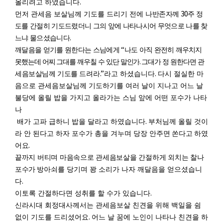
.
올리려고 하였습니다
30
먼저 관세음 보살님께 기도를 드리기 전에 나
반존자께
주 정
도를 간절히 기도드렸더니 그의 앞에 나타나시어 무엇으로 나를 찾
.
느냐 물으셨습니다
“
깨달음을 얻기를 원한다는 스님에게
나도 아직 완전히 깨
우치지
.
못했는데 어찌 그대를 깨우칠 수 있단 말인가
그대가 정 원한다면
관
.”
.
세음보살님께 기도를
드려라
라고 하셨습니다
다시 절실한 마
음으로 관세음보살님께 기도하기를 여러 날이 지나고 어느 날
불당에 올릴 밥을 가지고 올라가는 스님 앞에 어떤 포수가 나타
나
.
배가 고파 급하니 밥을 달라고 하였습니다
부처님께 올릴 것이
라 안 된다고 하자 포수가 총을 겨누며 당장 안
주면 쏜다고 하였
.
어요
끝까지 버티며 마음속으로 관세음보살을 간절하게 외치는 찰나
포수가
방아쇠를 당기며 꽝 소리가 나자 깨달음을 얻으셨습니
.
다
.
이토록 간절하다면 성취를 할 수가 있습니다
신라시대 회정대사께서는 관세음보살 친견을 위해 백일을 쉼
.
없이 기도를 드리셨어요
어느 날 꿈에 노인이 나타나 친견을 하