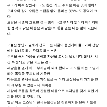
,
,
우
리가 아주 잠깐사이라도 참선
기도
주력을 하는 것이 항하사
모래수와 같이 수많은 보탑을
쌓아 올리는 것보다도 공덕이 크
.
다
보탑은 세월이 흐르면 결국 흠이 나고 부서져 없어져 버리지만
(
)
한 생각의 맑은 마음은 깨달음
보리
을 얻는 다는 말이 있습니
.
다
오늘은 동안거 결제라 전국 모든 사찰이 동안거에 들어가며 선방
에선 참선을 하며 주력을 하는 분은
.
주
력을 해서 마음을 밝히고 자신을 고치는 날입니다
찰나의 시
간 속 참되고 맑은 기도는 결국
.
깨달음을 얻게 하고 부처님이 되게 합니다
기도를 하는 스님이
라면 목탁을 두드리며 지극한
,
마음으로 관세음보살
지장보살 등 여러 보살님들의 가피를 얻
.
어 깨우칠 수 있습니다
목마른
사람이 우물을 찾듯이 간절한 마음으로 부처님을 찾게 되면 가
.
피를 얻게 될 것입니다
옛날 어느 고스님이 관세음보살님을 친견하기를 원해 기도를