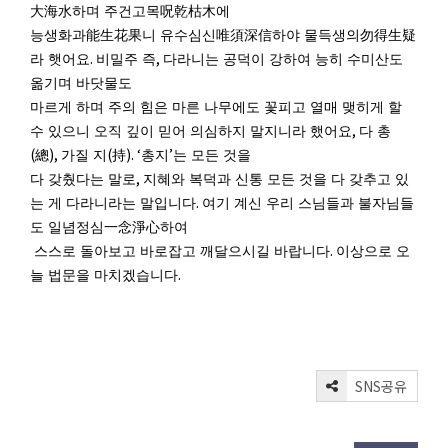
大海水
하며 주건고목
呪乾枯木
에
능생화과
能生花果
니 유수심신
唯須深信
하야 물득생의
勿得生疑
.
,
라 햇어요
비밀주 즉
다라니는 공덕이 강하여 능히 수미산도
옮기며 바닷물도
마르게 하며 주의 힘은 마른 나무에도 꽃피고 열매 맺히게 할
,
수 있으니 오직 깊이 믿어 의심하지 말지니라 했어요
다 총
(
),
(
). ‘
’
總
가질 지
持
총지
는 모든 것을
,
다 갖췄다는 말로
지혜와 복덕과 신통 모든 것을 다 갖추고 있
.
는 게 다라니라는 말입니다
여기 계신 우리 스님들과 불자님들
도 일념정심
一念淨心
하여
.
스스로 돌아보고 바로잡고 깨달으시길 바랍니다
이상으로 오
.
늘 법문을 마치겠습니다
SNS공유