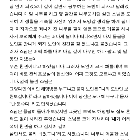
왕 연이 되었으니 같이 살면서 공부하는 도반이 되자고 달래었
.
습니다
매일 나무를 하고 몇 달간을 나무꾼처럼 살던 스님은 도
저히 이 생활을 계속할 자신이 없어서 도망갈 생각을 하게 됩니
.
다
마지막으로 떠나기 전 나무를 팔아 얻
은 돈으로 거울을 하나
.
사서 보덕에게 주고는 떠나게 됩니다
떠나오면서 다시 몰골옹
.
노인을
만
나게 되자 노인이 친견을 잘 했느냐고 물었습니다
그
러자 스님은 버럭 화를 내며 매일 같이
나무만 해다 팔고 몇 달
동안 지냈는데
.
무슨 친견이냐고 하였습니다
그러자 노인이 크게 화를
내
며 보
덕이 바로 관세음보살의 현신인데 어찌 그것도 모르냐고 하였습
.
니다
깜짝 놀란 스님은
“
그
렇다면 아비인 해명방은 누구냐고 묻자 노인은
나의 도반인 보
.”
.
현보살이다
라고 답하였습니다
이
에 당신은 도대체 누구냐 묻자
“
.”
.
난 문수다
라고 답하셨습니다
스님은 황급히 돌아가 보았지만
그곳엔 보덕도 해명방도 집도 흔
.
‘
적도 없이 사라진 후였습니다
스님은 크게 자책하며
내가
어리
석어 친견을 하고 심지어 같이
.’
.
살면서도 몰라 뵈었구나
라고 하였습니다
너무나 억울한
스님