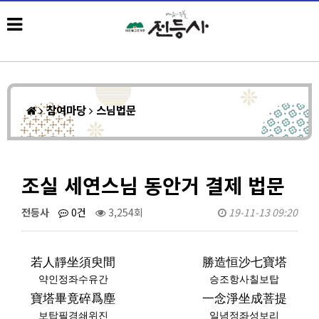
참여마당
스님법문
조실 세연스님 동안거 결제 법문
전등사
0건
3,254회
19-11-13 09:20
若人靜坐須臾間
勝造恒沙七寶塔
약인정좌수유간
승조항사칠보탑
寶塔畢竟碎爲塵
一念淨坐成菩提
보탑필경쇄위진
일념정좌성보리