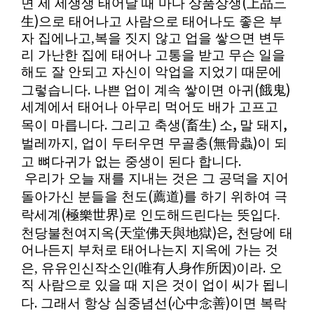
(
면 세 세생생 태어날 때 마다 상품상생
上品三
)
生
으로 태어나고 사람으로 태어나도 좋은 부
자 집에나고,복을 짓지 않고 업을 쌓으면 변두
리 가난한 집에 태어나 고통을 받고 무슨 일을
해도 잘 안되고 자신이 악업을 지었기 때문에
.
(
)
그렇습니다
나쁜 업이 계속 쌓이면 아귀
餓鬼
세계에서 태어나 아무리 먹어도 배가 고프고
.
(
)
,
,
목이 마릅니다
그리고 축생
畜生
소
말 돼지
(
)
벌레까지, 업이 두터우면 무골충
無骨蟲
이 되
.
고 뼈다귀가 없는 중생이 된다 합니다
우리가 오늘 재를 지내는 것은 그 공덕을 지어
(
)
돌아가신 분들을 천도
薦道
를 하기 위하여 극
(
)
락세계
極樂世界
로 인도해드린다는 뜻입다.
(
)은,
천당불천여지옥
天堂佛天與
地獄
천당에 태
어나든지 부처로 태어나는지 지옥에 가는 것
.
은, 유유인신작소인(唯有人身作所因)이라
오
직 사람으로 있을 때 지은 것이 업이 씨가 됩니
.
(
)
다
그래서 항상 심중념선
心中念善
이면 복락