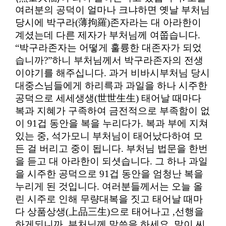
여러분의 공덕이 얼마나 크냐하면
옛날 부처님
당시에 박구라
(
薄拘羅
)
존자라는 대 아라한
이
계셨는데 다른 제자가 부처님께 여쭙습니다
.
“
박구라존자는 어떻게 훌륭한 대존자가 되었
습니까
?”
하니 부처님께서 박구라존자의 전생
이야기를 해주십니다
.
과거 비바시부처님 당시
대중스님들에게 하리륵과 과일을 하나 시주한
공덕으로 세세생생
(
世世生生
)
태어날 때마다
복과 지혜가 구족하여
금전적으로 부족함이 없
이 91겁 동안을 복을 누리다가.
복과 부에 지쳐
있는 중, 석가모니 부처님이 태어났다하여 모
든 걸 버리고 중이 됩니다
.
부처님 법문을 한번
을 듣고 대 아라한이 되셧습니다
.
그 하나 과일
을 시주한 공덕으로 91겁 동안을 엄청난 복을
누리게 된 것입니다.
여러분들께서는 오늘 올
린 시주로 인해 무량대복
을 짓고 태어날 때마
다 상품상생
(
上品三生
)
으로 태어나고 ,선행을
하게되니까 ,부처님께 말씀을 하세요, 말이 씨