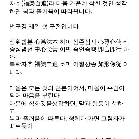
(
)
자추
福樂自追
라 마음 가운데 착한 것만 생각
.
하면 복과 즐거움이 따라옵니다
법구경 제일 첫 구절입니다.
심위법본
心爲法本 하야
심존심사
心尊心使
라
중심념선
中心念善
이면 즉언즉행
卽言卽行 하
야
복락자추
福樂自追 호미
여형상종
如形像從
이
.
니라
,
마음은 모든 것의 근본이어서
마음이 주인이
되어 마음을 부린다
,
마음에 착한것을생각하면
말과 행동이 선하
고,
복과 즐거움이 따른다, 형체가 가면 그림자가
따르듯이