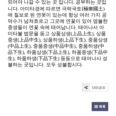
.
되어야 나갈 수 있는 곳 입니다
공부하는 곳입
.
(
니다
아미타경에 따르면 극락국토
極樂國土
)
에 칠보로 된 연못이 있는데 항상 여러 가지 공
덕수가 넘쳐흐르고 그곳에 연꽃이 있어 염불한
중생들이 연꽃 속에 태어납니다. 태어나서 아
미타불 법문을 듣고
상품상생
(
上品上生
),
상품
중생
(
上品中生
),
상품하생
(
上品下生
),
중품상생
(
中品上生
),
중품중생
(
中品中生
),
중품하생
(中
品下生),
하품상생
(
下品上生
),
하품중생(下品中
生),
하품하생
(
下品下生
)
등등으로 태어나사 성
불하는 곳입니다
.
모두 성불합시다
.
SNS공유
목록