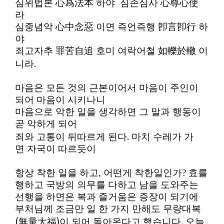
심위법본
心爲法本 하야
심존심사
心尊心使
라
심중념악
心中念惡
이면 즉언즉행
卽言卽行 하
야
죄고자추
罪苦自追 호미
여락어철 如轢
於轍
이
.
니라
마음은 모든 것의 근본이어서 마음이 주인이
되어 마음이 시키나니
마음으로 악한 일을 생각하면 그 말과 행동이
곧 악하게 되어
.
죄와 고통이 뒤따르게 된다
마치 수레가 가
면 자국이 따르듯이
항상 착한 일을 하고, 어떤게 착한일인가? 효를
행하고 국방의 의무를 다하고 남을 도와주는
선행을 하면은 복과 즐거움은 증장이 되기에
부처님께 조금만 일 한 가지 만해도 무량대복
(
)
.
無量大福
이 되어 돌아온다고 했습니다
오늘