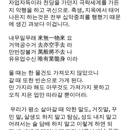
자업자득이라 천당을 가던지 극락세계를 가든
,
지 악행을 하고 귀신으로. 축생
지옥에서 태어
나든지 하는것은 전부 십악중죄를 행했기 때문
에 생긴 과보다 이겁니다,
내무일무래
來無一物來
요
거역공수거
去亦空手去
라
만반장불거
萬般將不去
나
유유업수신
唯有業髓身
이라
올 때는 한 물건도 가져오지 않았으니
.
갈 때 또한 빈손으로 가게 된다
만 가지라 해도 아무것도 가져가지 못하고
.
오직 지은 업만 따라갈 뿐이더라
,
,
우리가 평소 살아갈 때 악한 말도
거짓말
꾸
,
,
민 말
살생도 하지 말고 탐심
성도 내지 말고
어려서는 술 담배 하지 말고 이렇게 하면 되