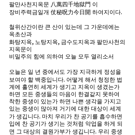
팔만사천지옥문
八萬四千地獄門
이
.
장비주력금일개
仗秘呪力今日開
하여지이다
철위산간이란 큰 산이 있는데 그 가운데에는
옥초산과
,
,
화탕지옥
노탕지옥
금수도지옥과 팔만사천의
지옥문이
비밀주의 힘에 의하여 오늘 모두 열리소서
오늘은 일 년 중에서도 가장 지극하게 정성을
.
보여야 할 백중입니다
어떻게 해서 청정한 법
계에 홀연히 세계가 생기고 지옥이 생겼는가
하면 모든 중생들의 마음이 한결같지 못하여
착한 중생이 있는가 하면 나쁜 생각을 가지고
있는 중생이 많아져 거기에 대한 대상이 세계
.
가 생깁니다
마치 우리가 찬 공기를 흡수하면
입에 찬 공기가 생기는 것처럼 악업을 하게 되
.
면 그 대상의 결원가부
가 생깁니다
우리 중생