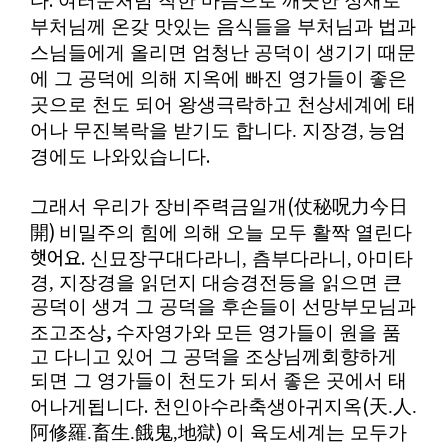
다
여러분처럼 착한 마음으로 깨끗한 정재로
부처님께 온갖 맛있는 음식들을 부처님과 법과
스님들에게 올리면 엄청난 공덕이 생기기 때문
에 그 공덕에 의해 지옥에 빠진 영가들이 좋은
곳으로 천도 되어 왕생극락하고 천상세계에 태
어나 무진복락을 받기도 합니다. 지장경,
능엄
.
경에도 나와있습니다
(
그래서 우리가 장비주력금일개
仗秘呪力今日
)
開
비밀주의 힘에 의해 오늘 모두 활짝 열린다
햇어요.
신묘장구대다라니, 츰부다라니,
아미타
경, 지장경
을 읽던지 대승경전등을 읽으면 큰
공덕이 생겨 그 공덕을 후손들이 선망부모님과
,
조고조상
수자영가와
모든 영가들이 원을 품
고 다니고 있어 그 공덕을 조상님께회향하게
되면 그 영가들이 천도가 되서 좋은 곳에서 태
.
(
어나게됩니다
천인아수라축생아귀지옥
天.人.
)
阿修羅.畜生.餓鬼,地獄
이 육도세계는 모두가