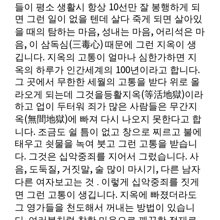
10
들이 평소 생활시 항상
선만 잘 봉행하게 되
면 그런 일이 없을 텐데 살다 죽게 되면 살아있
,
,
을 때의 탐하는 마음
성내는 마음
어리석은 마
,
(
)
음
이 삼독심
三毒心
때문에 그런 지옥이 생
.
깁니다
지옥의 고통이 얼마나 심한가하면 지
100
.
옥의 하루가 인간세계의
년이라고 합니다
그 곳에서 무한한 세월의 고통을 받다 위로 올
(
)
라오게 되는데 그것을등활지옥
等活地獄
이라
하고 업이 두터워 죄가 많은 사람들은 무간지
(
)
옥
無間地獄
에 빠져 다시 나오지 못한다고 합
.
니다
조금도 쉴 틈이 없고 창으로 찌르고 불에
태우고 쇳물을 녹여 붓고 그런 고통을 받습니
.
.
다
그것은 십악중죄를 지어서 그렀습니다
사
,
,
,
,
음
도둑질
거짓말
술 많이 마시기
다른 남자
다른 여자보고는 것 .
이렇게 십악중죄를 짓게
.
면 그런 고통이 생깁니다
지옥에 빠졌더라도
그 영가들을 천도해서 꺼내는 방법이 있습니
.