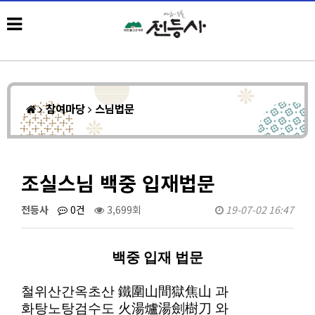
참여마당
스님법문
조실스님 백중 입재법문
전등사
0건
3,699회
19-07-02 16:47
백중 입재 법문
철위산간옥초산
鐵圍山間獄焦山
과
화탕노탕검수도
火湯爐湯劍樹刀
와