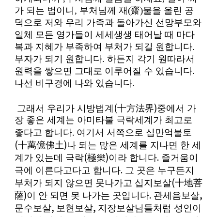
가 되는 법이니, 부처님께 재(齋)물을 올린 공
덕으로 저와 우리 가족과 돌아가신 선망부모와
일체 모든 영가들이 세세생생
태어날 때 마다
복과 지혜가 부족하여 부처가 되길 원합니다
.
부자가 되기 원합니다. 하든지 각기 원따라서
원력을 쌓으면 그대로 이루어질 수 있습니다.
나선 비구경에 나와 있습니다.
(
)
그래서 우리가 시방법계
十方法界
중에서 가
장 좋은 세계는 아미타불 극락세계가 최고로
좋다고 합니다.
여기서 서쪽으로 십만억불토
(
)
十萬億佛土
나 되는 많은 세계를 지나면 한 세
(
)
.
계가 있는데 극락
極樂
이라 합니다
즐거움이
.
극에 이른다고다고 합니다
그 곳은 누구든지
(
부처가 되지 않으면 못나가고 십지보살
十地菩
)
.
,
薩
이 안 되면 못 나가는 곳입니다
관세음보살
,
,
문수보살
보현보살
지장보살님들처럼 성인이