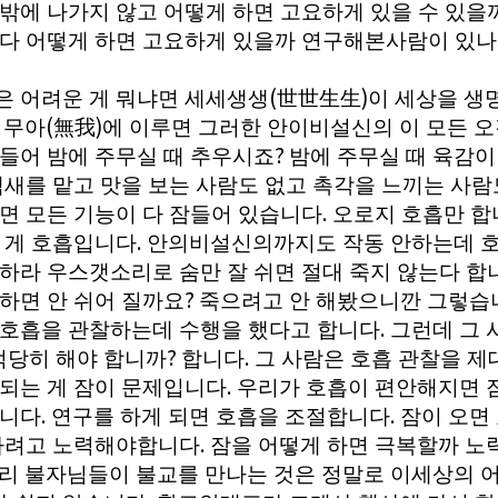
 밖에 나가지 않고 어떻게 하면 고요하게 있을 수 있을
싶다 어떻게 하면 고요하게 있을까 연구해본사람이 있
(
)
은 어려운 게 뭐냐면 세세생생
世世生生
이 세상을 생
.
(
)
무아
無我
에 이루면 그러한 안이비설신의 이 모든 
?
 들어 밤에 주무실 때 추우시죠
밤에 주무실 때 육감이
 냄새를 맡고 맛을 보는 사람도 없고 촉각을 느끼는 사
.
들면 모든 기능이 다 잠들어 있습니다
오로지 호흡만 합
.
는 게 호흡입니다
안의비설신의까지도 작동 안하는데 
찰하라 우스갯소리로 숨만 잘 쉬면 절대 죽지 않는다 합
?
하면 안 쉬어 질까요
죽으려고 안 해봤으니깐 그렇습
.
 호흡을 관찰하는데 수행을 했다고 합니다
그런데 그 
?
.
적당히 해야 합니까
합니다
그 사람은 호흡 관찰을 제
.
제되는 게 잠이 문제입니다
우리가 호흡이 편안해지면 
.
.
합니다
연구를 하게 되면 호흡을 조절합니다
잠이 오면
.
 자려고 노력해야합니다
잠을 어떻게 하면 극복할까 노
리 불자님들이 불교를 만나는 것은 정말로 이세상의