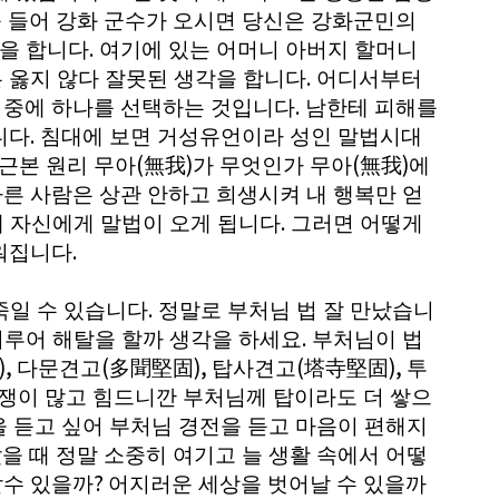
 들어 강화 군수가 오시면 당신은 강화군민의
.
탁을 합니다
여기에 있는 어머니 아버지 할머니
.
 옳지 않다 잘못된 생각을 합니다
어디서부터
.
 중에 하나를 선택하는 것입니다
남한테 피해를
.
니다
침대에 보면 거성유언이라 성인 말법시대
(
)
(
)
 근본 원리 무아
無我
가 무엇인가 무아
無我
에
다른 사람은 상관 안하고 희생시켜 내 행복만 얻
.
내 자신에게 말법이 오게 됩니다
그러면 어떻게
.
워집니다
.
죽일 수 있습니다
정말로 부처님 법 잘 만났습니
.
 이루어 해탈을 할까 생각을 하세요
부처님이 법
),
(
),
(
),
다문견고
多聞堅固
탑사견고
塔寺堅固
투
투쟁이 많고 힘드니깐 부처님께 탑이라도 더 쌓으
 듣고 싶어 부처님 경전을 듣고 마음이 편해지
을 때 정말 소중히 여기고 늘 생활 속에서 어떻
?
갈수 있을까
어지러운 세상을 벗어날 수 있을까