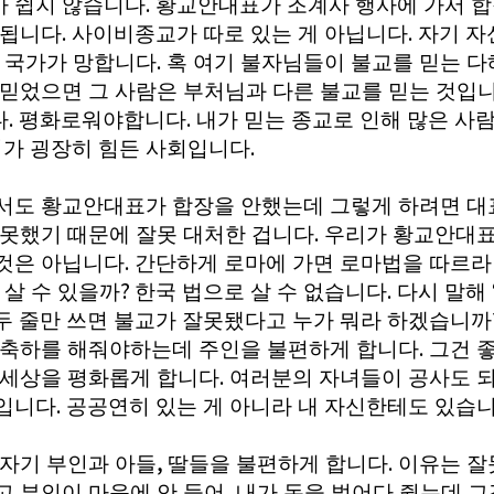
.
 쉽지 않습니다
황교안대표가 조계사 행사에 가서 합
.
.
 됩니다
사이비종교가 따로 있는 게 아닙니다
자기 자
.
가 국가가 망합니다
혹 여기 불자님들이 불교를 믿는 다
 믿었으면 그 사람은 부처님과 다른 불교를 믿는 것입
.
.
다
평화로워야합니다
내가 믿는 종교로 인해 많은 사
.
회가 굉장히 힘든 사회입니다
서도 황교안대표가 합장을 안했는데 그렇게 하려면 대
.
 못했기 때문에 잘못 대처한 겁니다
우리가 황교안대표
.
것은 아닙니다
간단하게 로마에 가면 로마법을 따르라
?
.
 살 수 있을까
한국 법으로 살 수 없습니다
다시 말해
두 줄만 쓰면 불교가 잘못됐다고 누가 뭐라 하겠습니까
.
 축하를 해줘야하는데 주인을 불편하게 합니다
그건 
.
 세상을 평화롭게 합니다
여러분의 자녀들이 공사도 되
.
입니다
공공연히 있는 게 아니라 내 자신한테도 있습
,
.
 자기 부인과 아들
딸들을 불편하게 합니다
이유는 잘
,
고 부인이 마음에 안 들어
내가 돈을 벌어다 줬는데 그