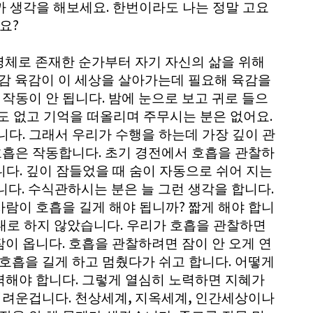
.
까 생각을 해보세요
한번이라도 나는 정말 고요
?
나요
명체로 존재한 순가부터 자기 자신의 삶을 위해
오감 육감이 이 세상을 살아가는데 필요해 육감을
.
 작동이 안 됩니다
밤에 눈으로 보고 귀로 들으
.
람도 없고 기억을 떠올리며 주무시는 분은 없어요
.
니다
그래서 우리가 수행을 하는데 가장 깊이 관
.
호흡은 작동합니다
초기 경전에서 호흡을 관찰하
.
니다
깊이 잠들었을 때 숨이 자동으로 쉬어 지는
.
.
니다
수식관하시는 분은 늘 그런 생각을 합니다
?
사람이 호흡을 길게 해야 됩니까
짧게 해야 합니
.
대로 하지 않았습니다
우리가 호흡을 관찰하면
.
잠이 옵니다
호흡을 관찰하려면 잠이 안 오게 연
.
 호흡을 길게 하고 멈췄다가 쉬고 합니다
어떻게
.
력해야 합니다
그렇게 열심히 노력하면 지혜가
.
,
,
 어려운겁니다
천상세계
지옥세계
인간세상이나