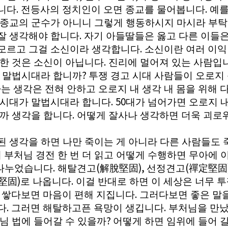
.
.
니다
전등사의 정치인이 오면 종교를 물어봅니다
예를
 종교의 군수가 아니니 그렇게 행동하시지 마시라 부
.
잘 생각해야 합니다
자기 아들딸들은 옳고 다른 이들은
.
모르고 그걸 소신이라 생각합니다
소신이란 여러 이익
.
 한 것은 소신이 아닙니다
진리에 멀어져 있는 사람입
?
걸 말법시대라 합니까
투쟁 경고 시대 사람들이 오로지
는 생각은 전혀 안하고 오로지 내 생각 내 몸을 위해 
. 50
 시대가 말법시대라 합니다
대가 넘어가면 오로지 
.
을까 생각을 합니다
어떻게 잘사나 생각하면 더욱 괴로
된 생각을 하면 나만 죽이는 게 아니라 다른 사람들도 
 부처님 경전 한 번 더 읽고 어떻게 수행하면 무아에
.
(
),
(
나누었습니다
해탈견고
解脫堅固
선정견고
禪定堅固
)
.
堅固
로 나옵니다
이걸 반대로 하면 이 세상은 너무 
.
.
쌓다보면 마음이 편해 지집니다
그러다보면 좋은 말을
.
.
다
그러면 해탈하고픈 욕망이 생깁니다
부처님을 만났
?
님 법에 들어갈 수 있을까
어떻게 하면 임위에 들어 