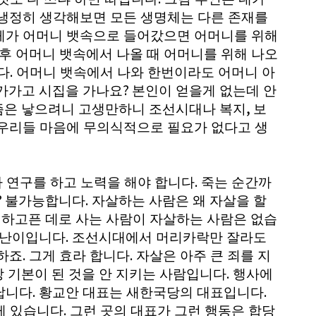
냉정히 생각해보면 모든 생명체는 다른 존재를
체가 어머니 뱃속으로 들어갔으면 어머니를 위해
 후 어머니 뱃속에서 나올 때 어머니를 위해 나오
.
다
어머니 뱃속에서 나와 한번이라도 어머니 아
?
가가고 시집을 가나요
본인이 얻을게 없는데 안
,
즘은 낳으려니 고생만하니 조선시대나 복지
보
우리들 마음에 무의식적으로 필요가 없다고 생
.
 연구를 하고 노력을 해야 합니다
죽는 순간까
?
.
불가능합니다
자살하는 사람은 왜 자살을 할
 하고픈 데로 사는 사람이 자살하는 사람은 없습
.
못난이입니다
조선시대에서 머리카락만 잘라도
.
.
못하죠
그게 효라 합니다
자살은 아주 큰 죄를 지
.
 기본이 된 것을 안 지키는 사람입니다
행사에
.
.
납니다
황교안 대표는 새한국당의 대표입니다
.
게 있습니다
그런 곳의 대표가 그런 행동은 합당