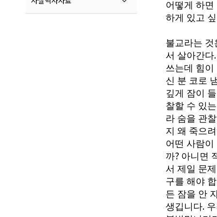
사찰역사자료
어떻게 하면
하게 있고 
불교라는 것
서 살아간다
쓰는데 힘이
신 분 코로
깊게 잠이 
찰할 수 있
라 숨을 관
지 왜 죽으려
어떤 사람이
?
까
아니면 
서 제일 문
구를 해야 
든 잠을 안
.
생깁니다
우