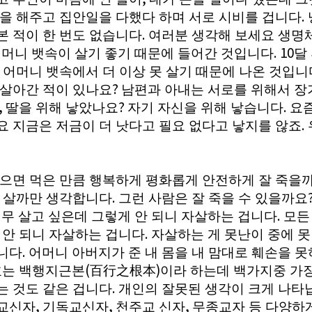
.
밥을 해주고 집안일을 다했다 하며 서로 시비를 겁니다
.
본 적이 한 번도 없습니다
여러분 생각해 보세요 생명
. 10
머니 뱃속이 살기 좋기 때문에 들어간 것입니다
달
 어머니 뱃속에서 더 이상 못 살기 때문에 나온 것입니
?
 살아간 적이 있나요
남편과 아내는 서로를 위해서 장
,
?
.
딸을 위해 낳았나요
자기 자신을 위해 낳습니다
요
.
요 지금은 저금이 더 낫다고 필요 없다고 낳지를 않죠
먹으면 먹은 만큼 행복하게 평화롭게 안전하게 잘 죽을까
.
잘 살까만 생각합니다
그런 사람은 잘 죽을 수 있을까요
.
무 살고 싶은데 그렇게 안 되니 자살하는 겁니다
모든
.
 안 되니 자살하는 겁니다
자살하는 게 못난이 중에 
.
니다
어머니 아버지가 준 내 몸을 내 맘대로 훼손을 
(
)
효는 백행지근본
百行之根本
이라 하는데 백가지중 가장
.
는 것도 같은 겁니다
개인의 잘못된 생각이 크게 나타
,
,
,
교신자
기독교신자
천주교 신자
무종교자 등 다양하