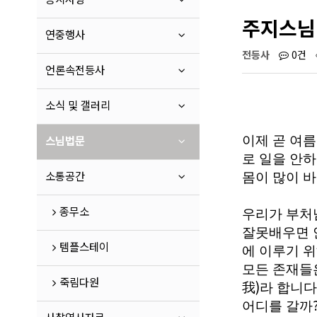
주지스님
연중행사
전등사
0건
언론속전등사
소식 및 갤러리
스님법문
이제 곧 여
로 일을 안
소통공간
몸이 많이 
종무소
우리가 부처
잘못배우면 
템플스테이
에 이루기 
모든 존재들
죽림다원
)
我
라 합니다
어디를 갈까