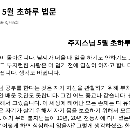
 5월 초하루 법문
3,765회
5
주지스님
월 초하루
.
름이 돌아옵니다
날씨가 더울 때 일을 하기도 안하기도
하고 부지런한 사람은 더 덥기 전에 열심히 하자고 합니
.
.
바뀝니다
생각도 바뀝니다
님 공부를 한다는 것은 자기 자신을 관찰하기 위해 부
.
.
안 배운 것만도 못합니다
그건 어느 종교나 같습니다
.
위해서 그렀습니다
이 세상에 태어난 모든 존재는 다 유
은 자기가 살기 위해서 자기 몸을 보호하기 위해서 모
.
10
, 20
여기 우리 불자님들이
년
년 전등사에 다니셨는
?
?
.
어떻게 하면 심심하지 않을까
그렇게 생각하셨죠
한