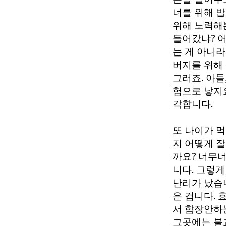
너를 위해 
위해 노력해
?
들어갔냐
어
는 게 아니라
버지를 위해
.
그러죠
아들
험으로 낳지
.
각합니다
또 나이가 
지 어떻게 
?
까요
너무너
.
니다
그렇게
난리가 났습
.
은 겁니다
서 합장안하
그곳에는 불