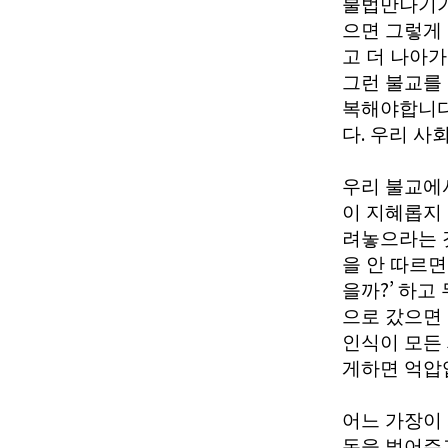
불법만나기가
으면 그렇게
고 더 나아
그런 불교를
복해야합니
.
다
우리 사
우리 불교에
이 지혜롭지
려놓으라는 
을 안 따르면
?’
을까
하고 
으로 갔으면
인식이 모든
게하면 억압
어느 가장이
돈을 벌어주