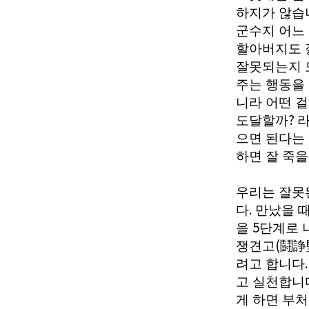
하지가 않습
군수지 어느
할아버지도 
잘못되는지 
주는 행동을
니라 어떤 
?
도달할까
라
으면 된다는
하면 잘 죽
우리는 잘못
.
다
만났을 때
5
을
단계로 
(
쟁견고
鬪諍
려고 합니다
고 실천합니
게 하면 부처