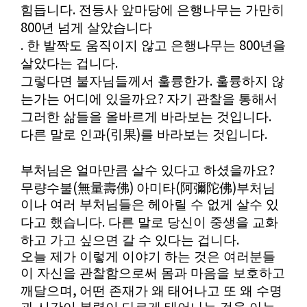
.
힘듭니다
전등사 앞마당에 은행나무는 가만히
800
년 넘게 살았습니다
.
800
한 발짝도 움직이지 않고 은행나무는
년을
.
살았다는 겁니다
.
그렇다면 불자님들께서 훌륭한가
훌륭하지 않
?
는가는 어디에 있을까요
자기 관찰을 통해서
.
그러한 삶들을 올바르게 바라보는 것입니다
(
)
.
다른 말로 인과
引果
를 바라보는 것입니다
?
부처님은 얼마만큼 살수 있다고 하셨을까요
(
)
(
)
무량수불
無量壽佛
아미타
阿彌陀佛
부처님
이나 여러 부처님들은 헤아릴 수 없게 살수 있
.
다고 했습니다
다른 말로 당신이 중생을 교화
.
하고 가고 싶으면 갈 수 있다는 겁니다
오늘 제가 이렇게 이야기 하는 것은 여러분들
이 자신을 관찰함으로써 몸과 마음을 보호하고
,
깨달으며
어떤 존재가 왜 태어나고 또 왜 수명