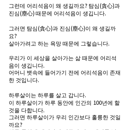
?
(
)
그런데 어리석음이 왜 생길까요
탐심
貪心
과
(
)
.
진심
塵心
때문에 어리석음이 생깁니다
(
)
(
)
그러면 탐심
貪心
과 진심
塵心
이 왜 생길까
?
요
.
살아가려고 하는 욕망 때문에 그렇습니다
우리가 이 세상을 살아가는 삶 때문에 어리석
.
음이 생깁니다
어머니 뱃속에 들어가기 전에 어리석음이 존재
.
한 것입니다
.
하루살이는 하루를 살고 갑니다
100
이 하루살이가 하루 동안에 인간의
년에 할
.
것을 다합니다
그러면 하루살이가 우리 인간보다 훌륭한 것일
?
까요