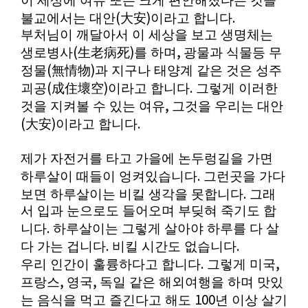
이 세상에 여유 또는 크게 편안해졌다는 것을
(
)
.
불교에서는 대안
大安
이라고 합니다
부처님이 깨달아서 이 세상을 보고 생명체는
(
)
,
생로병사
生老病死
를 하며
광물과 식물등 무
(
)
정물
無情物
과 지구나 태양계 같은 것은 성주
(
)
.
괴공
成住壞空
이라고 합니다
그렇게 이러한
,
것을 지켜볼 수 있는 여유
그것을 우리는 대안
(
)
.
大安
이라고 합니다
제가 자전거를 타고 가을에 논두렁길을 가면
.
하루살이 때들이 엉켜있습니다
그런곳을 가다
.
보면 하루살이는 비킬 생각을 못합니다
그래
서 입과 눈으로도 들어오며 부딪혀 죽기도 합
.
니다
하루살이는 그렇게 살아야 하루를 다 살
.
.
다 가는 겁니다
비킬 시간도 없습니다
.
,
우리 인간이 훌륭하다고 합니다
그렇게 미국
,
,
프랑스
영국
독일 같은 해외여행을 하며 맛있
100
는 음식을 먹고 즐긴다고 해도
년 이상 살기