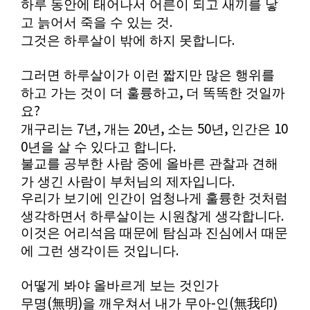
하루 동안에 태어나서 어른이 되고 새끼를 낳
.
고 늙어서 죽을 수 있는 것
.
그것은 하루살이 밖에 하지 못합니다
그러면 하루살이가 이런 짧지만 많은 행위를
,
하고 가는 것이 더 훌륭하고
더 똑똑한 것일까
?
요
7
,
20
,
50
,
10
개구리는
년
개는
년
소는
년
인간은
0
.
년을 살 수 있다고 합니다
불교를 공부한 사람 중에 올바른 관찰과 견해
.
가 생긴 사람이 부처님의 제자입니다
우리가 보기에 인간이 엄청나게 훌륭한 것처럼
.
생각하면서 하루살이는 시원찮게 생각합니다
이것은 어리석음 때문에 탐심과 진심에서 때문
.
에 그런 생각이든 것입니다
어떻게 봐야 올바르게 보는 것인가
(
)
-
(
)
무명
無明
을 깨우쳐서 내가 무아
인
無我印